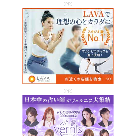
【PR】
【PR】