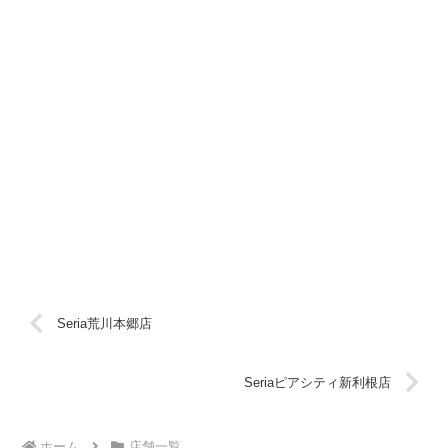
Seria荒川本郷店
Seriaピアシティ新利根店
ホーム
店舗一覧