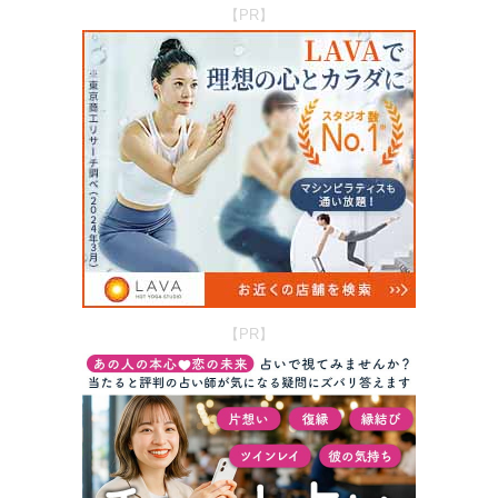
【PR】
【PR】