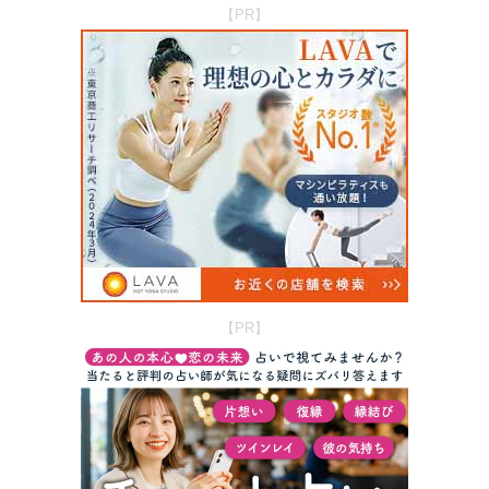
【PR】
【PR】