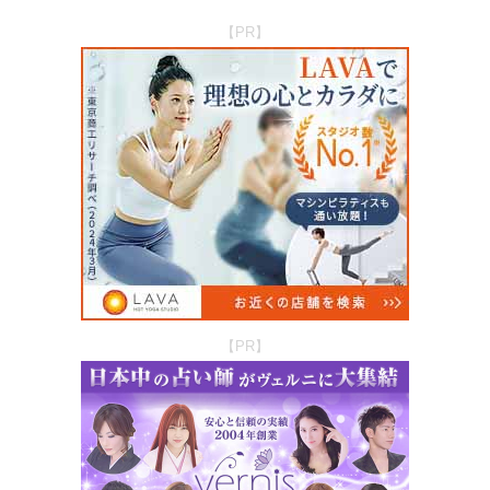
【PR】
【PR】