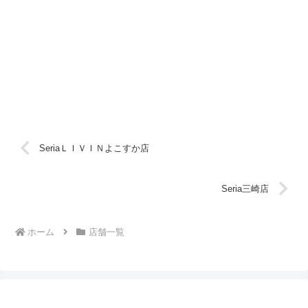
SeriaＬＩＶＩＮよこすか店
Seria三崎店
ホーム
店舗一覧