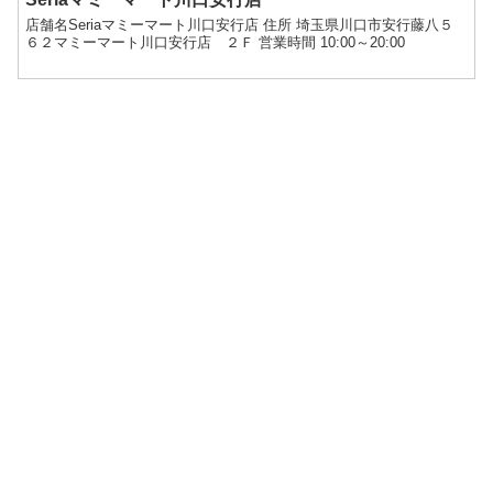
店舗名Seriaマミーマート川口安行店 住所 埼玉県川口市安行藤八５
６２マミーマート川口安行店 ２Ｆ 営業時間 10:00～20:00