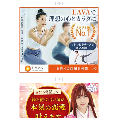
【PR】
【PR】