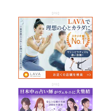
【PR】
【PR】