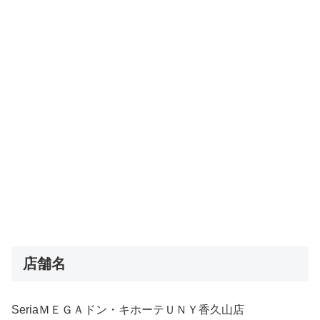
店舗名
SeriaＭＥＧＡドン・キホーテＵＮＹ香久山店